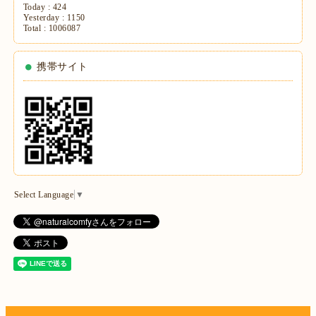
Today :
424
Yesterday :
1150
Total :
1006087
携帯サイト
Select Language
▼