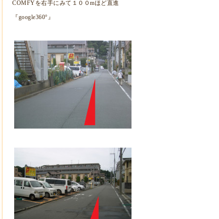
COMFYを右手にみて１００mほど直進
『google360°』