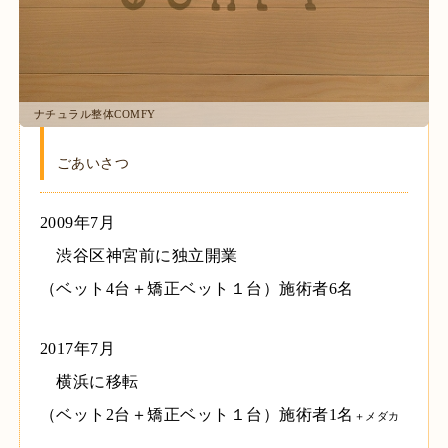
厚川院長 1967年9月生まれ(乙女座・血液型：A型)
ナチュラル整体COMFY
ごあいさつ
2009年7月
渋谷区神宮前に独立開業
（ベット4台＋矯正ベット１台）施術者6名
2017年7月
横浜に移転
（ベット2台＋矯正ベット１台）施術者1名
＋メダカ