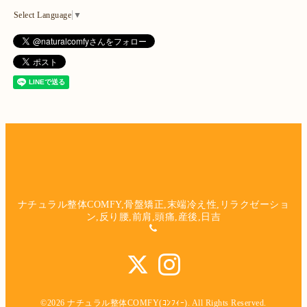
Select Language
▼
ナチュラル整体COMFY,骨盤矯正,末端冷え性,リラクゼーショ
ン,反り腰,前肩,頭痛,産後,日吉
©2026
ナチュラル整体COMFY(ｺﾝﾌｨｰ)
. All Rights Reserved.