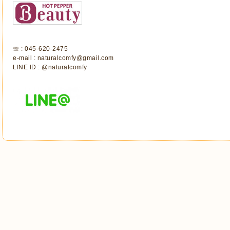
☏ : 045-620-2475
e-mail : naturalcomfy@gmail.com
LINE ID : @naturalcomfy