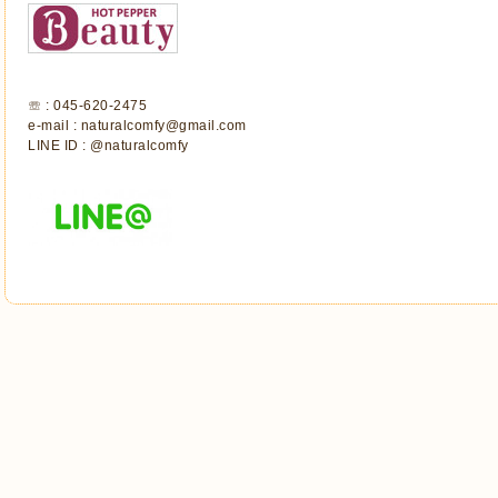
☏ : 045-620-2475
e-mail : naturalcomfy@gmail.com
LINE ID : @naturalcomfy