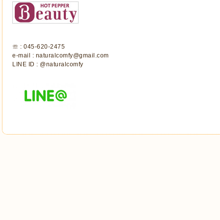
☏ : 045-620-2475
e-mail : naturalcomfy@gmail.com
LINE ID : @naturalcomfy