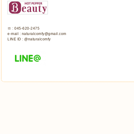
☏ : 045-620-2475
e-mail : naturalcomfy@gmail.com
LINE ID : @naturalcomfy