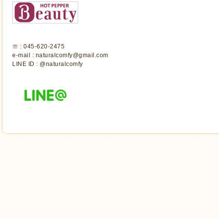
☏ : 045-620-2475
e-mail : naturalcomfy@gmail.com
LINE ID : @naturalcomfy