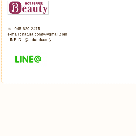
☏ : 045-620-2475
e-mail : naturalcomfy@gmail.com
LINE ID : @naturalcomfy