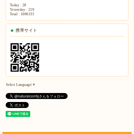
Today :
28
Yesterday :
219
Total :
1006335
携帯サイト
Select Language
▼