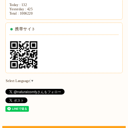
Today :
132
Yesterday :
425
Total :
1006220
携帯サイト
Select Language
▼