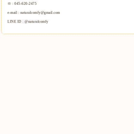
☏ : 045-620-2475
e-mail : naturalcomfy@gmail.com
LINE ID : @naturalcomfy