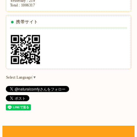
Yesterday :
219
Total :
1006317
携帯サイト
Select Language
▼