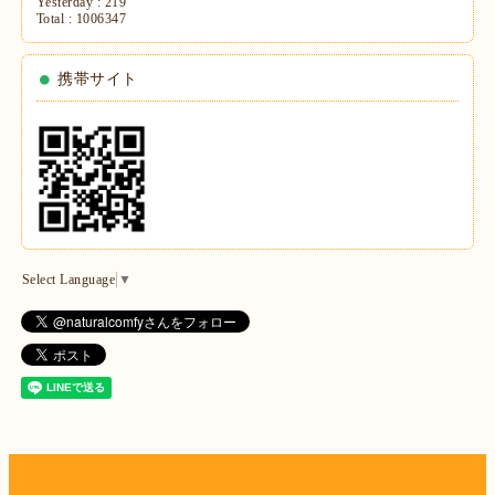
Yesterday :
219
Total :
1006347
携帯サイト
Select Language
▼